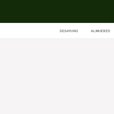
Saltar
al
contenido
DESAYUNO
ALMUERZO