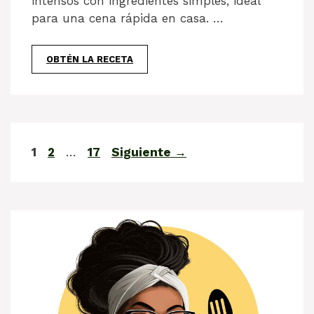
intensos con ingredientes simples, ideal
para una cena rápida en casa. …
OBTÉN LA RECETA
Página
Página
Página
1
2
…
17
Siguiente
→