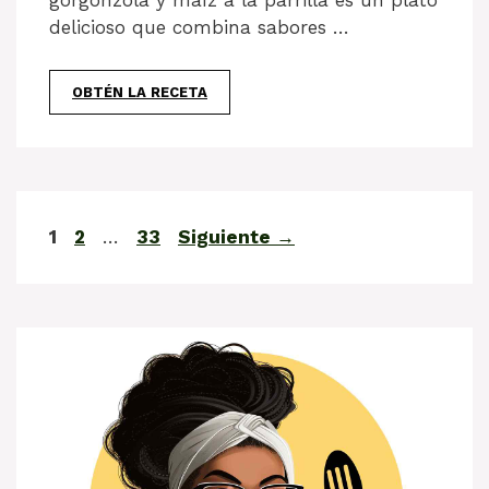
gorgonzola y maíz a la parrilla es un plato
delicioso que combina sabores …
OBTÉN LA RECETA
Página
Página
Página
1
2
…
33
Siguiente
→