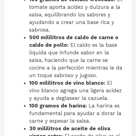
tomate aporta acidez y dulzura a la
salsa, equilibrando los sabores y
ayudando a crear una base rica y
sabrosa.
500 mililitros de caldo de carne o
caldo de pollo:
El caldo es la base
líquida que infunde sabor en la
salsa, haciendo que la carne se
cocine a la perfección mientras le da
un toque sabroso y jugoso.
100 mililitros de vino blanco:
El
vino blanco agrega una ligera acidez
y ayuda a deglasear la cazuela.
100 gramos de harina:
La harina es
fundamental para ayudar a dorar la
carne y espesar la salsa.
30 mililitros de aceite de oliva
virgen extra:
El aceite de oliva es el