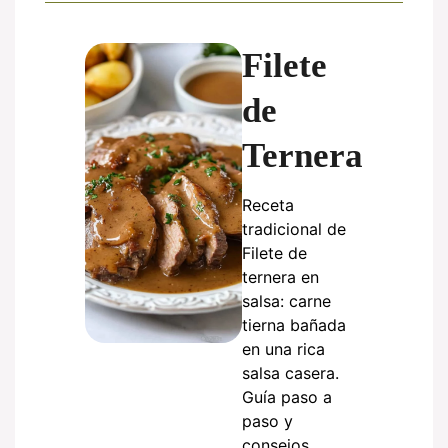
Filete
de
Ternera
Receta
tradicional de
Filete de
ternera en
salsa: carne
tierna bañada
en una rica
salsa casera.
Guía paso a
paso y
consejos