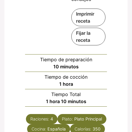
Imprimir
receta
Fijar la
receta
Tiempo de preparación
minutos
10
minutos
Tiempo de cocción
hora
1
hora
Tiempo Total
hora
minutos
1
hora
10
minutos
Raciones:
4
Plato:
Plato Principal
Cocina:
Española
Calorías:
350