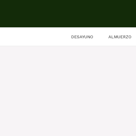
Saltar
al
contenido
DESAYUNO
ALMUERZO