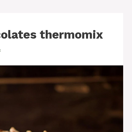
colates thermomix
o