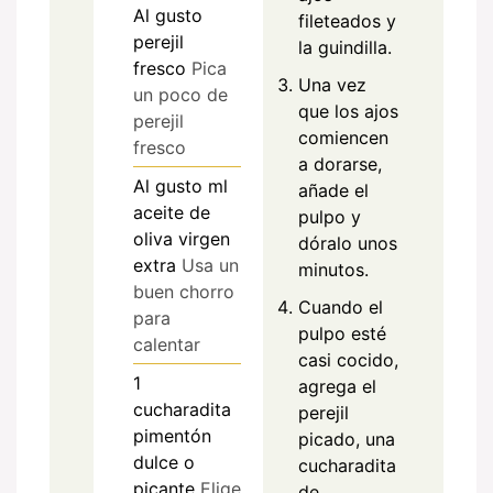
Al gusto
fileteados y
perejil
la guindilla.
fresco
Pica
Una vez
un poco de
que los ajos
perejil
comiencen
fresco
a dorarse,
Al gusto
ml
añade el
aceite de
pulpo y
oliva virgen
dóralo unos
extra
Usa un
minutos.
buen chorro
Cuando el
para
pulpo esté
calentar
casi cocido,
1
agrega el
cucharadita
perejil
pimentón
picado, una
dulce o
cucharadita
picante
Elige
de