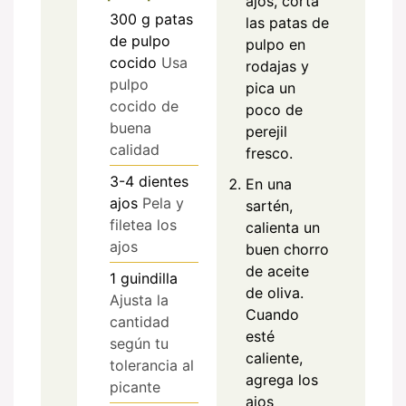
ajos, corta
300
g
patas
las patas de
de pulpo
pulpo en
cocido
Usa
rodajas y
pulpo
pica un
cocido de
poco de
buena
perejil
calidad
fresco.
3-4
dientes
En una
ajos
Pela y
sartén,
filetea los
calienta un
ajos
buen chorro
de aceite
1
guindilla
de oliva.
Ajusta la
Cuando
cantidad
esté
según tu
caliente,
tolerancia al
agrega los
picante
ajos