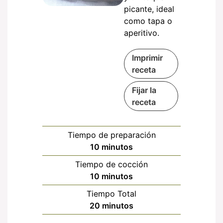
picante, ideal
como tapa o
aperitivo.
Imprimir
receta
Fijar la
receta
Tiempo de preparación
minutos
10
minutos
Tiempo de cocción
minutos
10
minutos
Tiempo Total
minutos
20
minutos