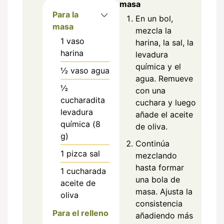
masa
Para la
En un bol,
masa
mezcla la
1
vaso
harina, la sal, la
harina
levadura
química y el
½
vaso
agua
agua. Remueve
½
con una
cucharadita
cuchara y luego
levadura
añade el aceite
química (8
de oliva.
g)
Continúa
1
pizca
sal
mezclando
hasta formar
1
cucharada
una bola de
aceite de
masa. Ajusta la
oliva
consistencia
Para el relleno
añadiendo más