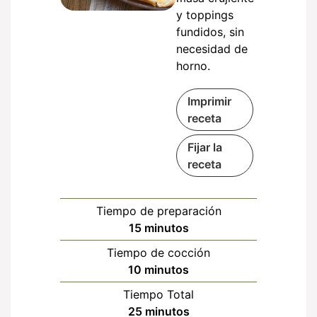
y toppings
fundidos, sin
necesidad de
horno.
Imprimir
receta
Fijar la
receta
Tiempo de preparación
minutos
15
minutos
Tiempo de cocción
minutos
10
minutos
Tiempo Total
minutos
25
minutos