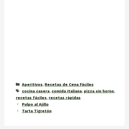
Categorías
Aperitivos
,
Recetas de Cena Fáciles
Etiquetas
cocina casera
,
comida italiana
,
pizza sin horno
,
recetas fáciles
,
recetas rápidas
Pulpo al Ajillo
Tarta Tigretón