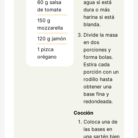
60
g
salsa
agua si está
de tomate
dura o más
harina si está
150
g
blanda.
mozzarella
Divide la masa
120
g
jamón
en dos
1
pizca
porciones y
orégano
forma bolas.
Estira cada
porción con un
rodillo hasta
obtener una
base fina y
redondeada.
Cocción
Coloca una de
las bases en
una sartén bien