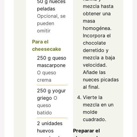
50
g
nueces
mezcla hasta
peladas
obtener una
Opcional, se
masa
pueden
homogénea.
omitir
Incorpora el
Para el
chocolate
cheesecake
derretido y
mezcla a baja
250
g
queso
velocidad.
mascarpone
Añade las
O queso
nueces picadas
crema
al final.
250
g
yogur
Vierte la
griego
O
mezcla en un
queso
molde
batido
cuadrado.
2
unidades
Preparar el
huevos