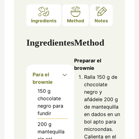
Ingredients
Method
Notes
Ingredientes
Method
Preparar el
brownie
Para el
Ralla 150 g de
brownie
chocolate
150
g
negro y
chocolate
añádele 200 g
negro para
de mantequilla
fundir
en dados en un
bol apto para
200
g
microondas.
mantequilla
Calienta en el
sin sal