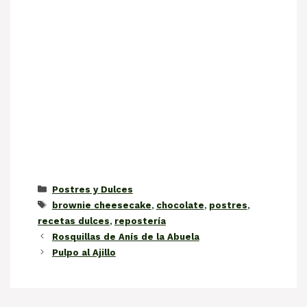
Categorías
Postres y Dulces
Etiquetas
brownie cheesecake
,
chocolate
,
postres
,
recetas dulces
,
repostería
Rosquillas de Anís de la Abuela
Pulpo al Ajillo