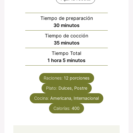
Tiempo de preparación
minutos
30
minutos
Tiempo de cocción
minutos
35
minutos
Tiempo Total
hora
minutos
1
hora
5
minutos
Raciones:
12
porciones
Plato:
Dulces, Postre
Cocina:
Americana, Internacional
Calorías:
400