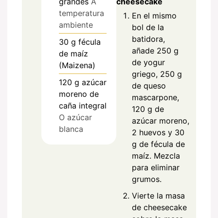
cheesecake
grandes
A
temperatura
En el mismo
ambiente
bol de la
batidora,
30
g
fécula
añade 250 g
de maíz
de yogur
(Maizena)
griego, 250 g
120
g
azúcar
de queso
moreno de
mascarpone,
caña integral
120 g de
O azúcar
azúcar moreno,
blanca
2 huevos y 30
g de fécula de
maíz. Mezcla
para eliminar
grumos.
Vierte la masa
de cheesecake