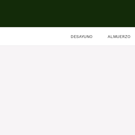
Saltar
al
contenido
DESAYUNO
ALMUERZO