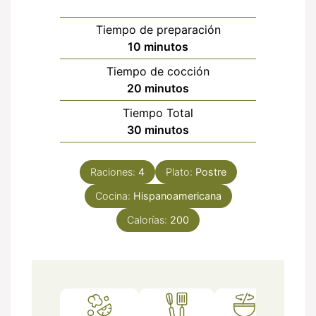
Tiempo de preparación
minutos
10
minutos
Tiempo de cocción
minutos
20
minutos
Tiempo Total
minutos
30
minutos
Raciones:
4
Plato:
Postre
Cocina:
Hispanoamericana
Calorías:
200