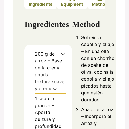
Ingredients
Equipment
Method
Notes
Ingredientes
Method
Sofreír la
cebolla y el ajo
– En una olla
200
g
de
con un chorrito
arroz – Base
de aceite de
de la crema
oliva, cocina la
aporta
cebolla y el ajo
textura suave
picados hasta
y cremosa.
que estén
1
cebolla
dorados.
grande –
Añadir el arroz
Aporta
– Incorpora el
dulzura y
arroz y
profundidad