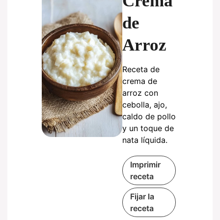
Crema
de
Arroz
Receta de
crema de
arroz con
cebolla, ajo,
caldo de pollo
y un toque de
nata líquida.
Imprimir
receta
Fijar la
receta