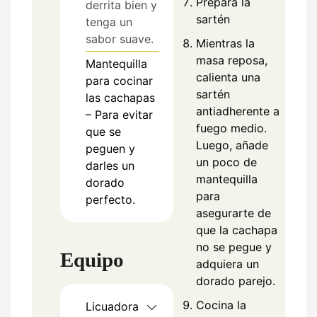
Prepara la
derrita bien y
sartén
tenga un
sabor suave.
Mientras la
masa reposa,
Mantequilla
calienta una
para cocinar
sartén
las cachapas
antiadherente a
– Para evitar
fuego medio.
que se
Luego, añade
peguen y
un poco de
darles un
mantequilla
dorado
para
perfecto.
asegurarte de
que la cachapa
no se pegue y
Equipo
adquiera un
dorado parejo.
Cocina la
Licuadora