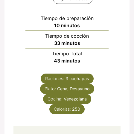
Tiempo de preparación
minutos
10
minutos
Tiempo de cocción
minutos
33
minutos
Tiempo Total
minutos
43
minutos
Raciones:
3
cachapas
Plato:
Cena, Desayuno
Cocina:
Venezolana
Calorías:
250