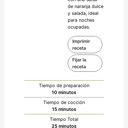
de naranja dulce
y salada, ideal
para noches
ocupadas.
Imprimir
receta
Fijar la
receta
Tiempo de preparación
minutos
10
minutos
Tiempo de cocción
minutos
15
minutos
Tiempo Total
minutos
25
minutos