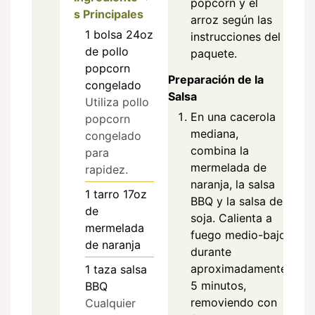
popcorn y el
s Principales
arroz según las
1
bolsa
24oz
instrucciones del
de pollo
paquete.
popcorn
Preparación de la
congelado
Salsa
Utiliza pollo
En una cacerola
popcorn
mediana,
congelado
combina la
para
mermelada de
rapidez.
naranja, la salsa
1
tarro
17oz
BBQ y la salsa de
de
soja. Calienta a
mermelada
fuego medio-bajo
de naranja
durante
aproximadamente
1
taza
salsa
5 minutos,
BBQ
removiendo con
Cualquier