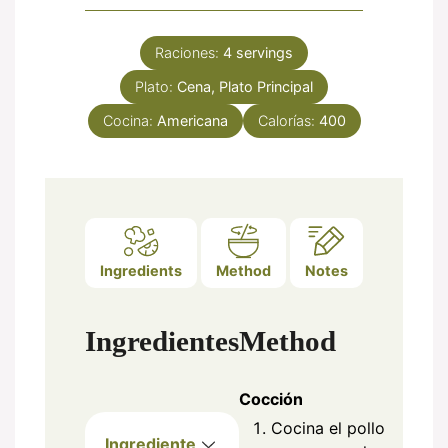
Raciones:
4
servings
Plato:
Cena, Plato Principal
Cocina:
Americana
Calorías:
400
Ingredients
Method
Notes
Ingredientes
Method
Cocción
Cocina el pollo
Ingrediente