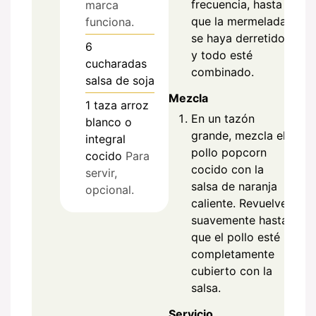
frecuencia, hasta
marca
que la mermelada
funciona.
se haya derretido
6
y todo esté
cucharadas
combinado.
salsa de soja
Mezcla
1
taza
arroz
En un tazón
blanco o
grande, mezcla el
integral
pollo popcorn
cocido
Para
cocido con la
servir,
salsa de naranja
opcional.
caliente. Revuelve
suavemente hasta
que el pollo esté
completamente
cubierto con la
salsa.
Servicio