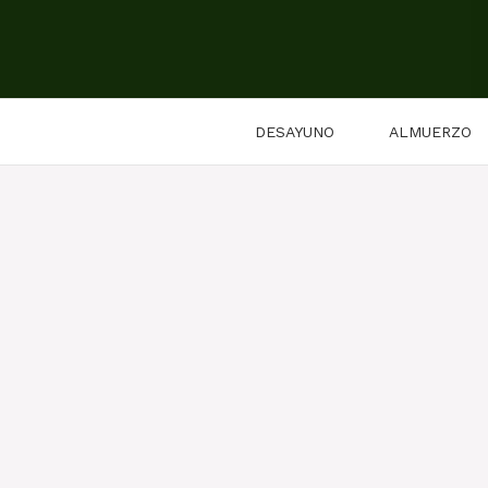
Saltar
al
contenido
DESAYUNO
ALMUERZO