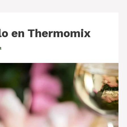
llo en Thermomix
o