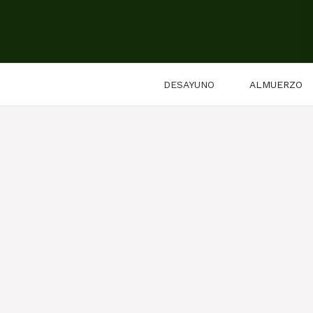
Saltar
al
contenido
DESAYUNO
ALMUERZO