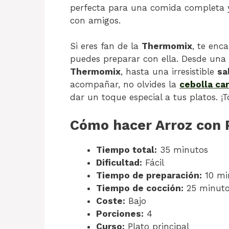
perfecta para una comida completa y
con amigos.
Si eres fan de la
Thermomix
, te enc
puedes preparar con ella. Desde un
Thermomix
, hasta una irresistible
sa
acompañar, no olvides la
cebolla ca
dar un toque especial a tus platos. 
Cómo hacer Arroz con 
Tiempo total:
35 minutos
Dificultad:
Fácil
Tiempo de preparación:
10 mi
Tiempo de cocción:
25 minut
Coste:
Bajo
Porciones:
4
Curso:
Plato principal