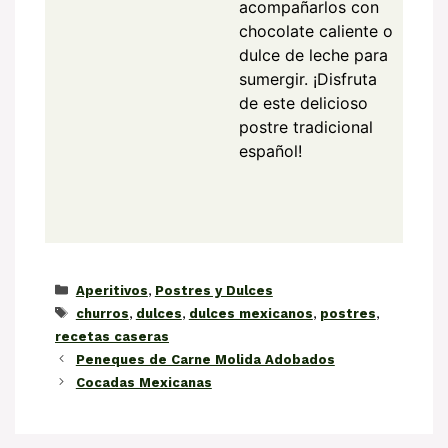
acompañarlos con
chocolate caliente o
dulce de leche para
sumergir. ¡Disfruta
de este delicioso
postre tradicional
español!
Categorías
Aperitivos
,
Postres y Dulces
Etiquetas
churros
,
dulces
,
dulces mexicanos
,
postres
,
recetas caseras
Peneques de Carne Molida Adobados
Cocadas Mexicanas