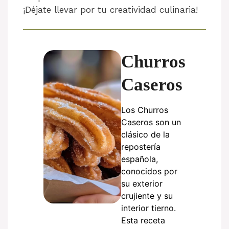
¡Déjate llevar por tu creatividad culinaria!
Churros
Caseros
Los Churros
Caseros son un
clásico de la
repostería
española,
conocidos por
su exterior
crujiente y su
interior tierno.
Esta receta