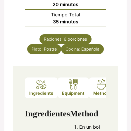
minutos
20
minutos
Tiempo Total
minutos
35
minutos
Raciones:
6
porciones
Plato:
Postre
Cocina:
Española
Ingredients
Equipment
Method
Notes
Ingredientes
Method
En un bol