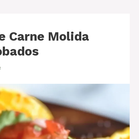
e Carne Molida
obados
o