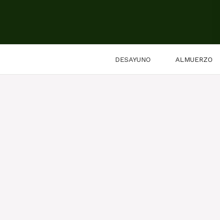
Saltar
al
contenido
DESAYUNO
ALMUERZO