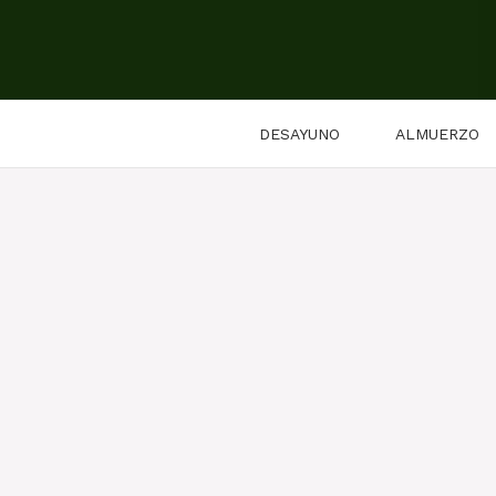
Saltar
al
contenido
DESAYUNO
ALMUERZO