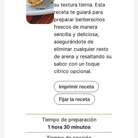
su textura tierna. Esta
receta te guiará para
preparar berberechos
frescos de manera
sencilla y deliciosa,
asegurándote de
eliminar cualquier resto
de arena y resaltando su
sabor con un toque
cítrico opcional.
Imprimir receta
Fijar la receta
Tiempo de preparación
hora
minutos
1
hora
30
minutos
Tiempo de cocción