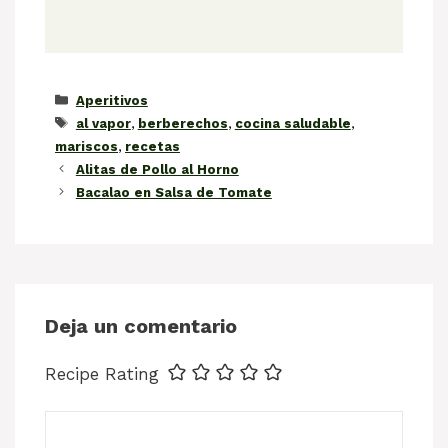
Categorías
Aperitivos
Etiquetas
al vapor
,
berberechos
,
cocina saludable
,
mariscos
,
recetas
Alitas de Pollo al Horno
Bacalao en Salsa de Tomate
Deja un comentario
Recipe Rating
Comentario