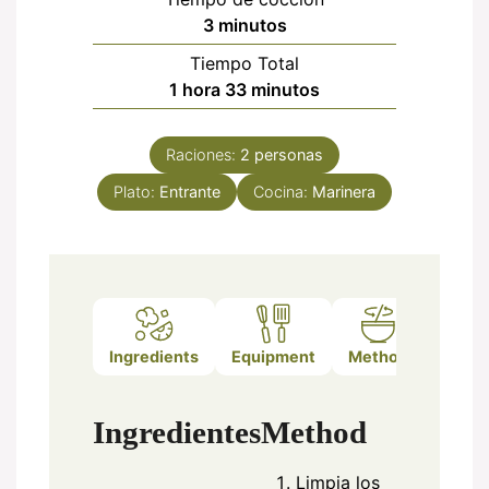
minutos
3
minutos
Tiempo Total
hora
minutos
1
hora
33
minutos
Raciones:
2
personas
Plato:
Entrante
Cocina:
Marinera
Ingredients
Equipment
Method
Notes
Ingredientes
Method
Limpia los