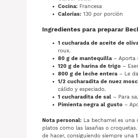
Cocina:
Francesa
Calorías:
130 por porción
Ingredientes para preparar Be
1 cucharada de aceite de oliv
roux.
80 g de mantequilla
– Aporta s
120 g de harina de trigo
– Esen
800 g de leche entera
– Le da
1/2 cucharadita de nuez mosc
cálido y especiado.
1 cucharadita de sal
– Para sa
Pimienta negra al gusto
– Apo
Nota personal:
La bechamel es una de
platos como las lasañas o croquetas.
de hacer, consiguiendo siempre una t