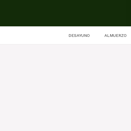
Saltar
al
contenido
DESAYUNO
ALMUERZO