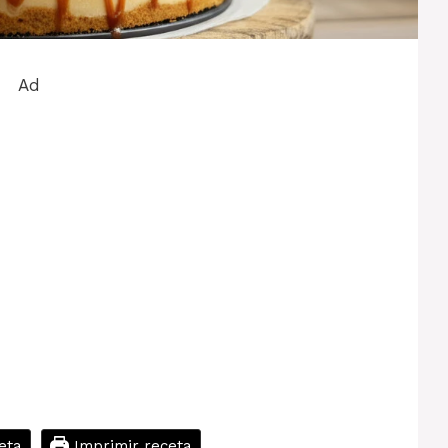
Ad
eta
Imprimir receta