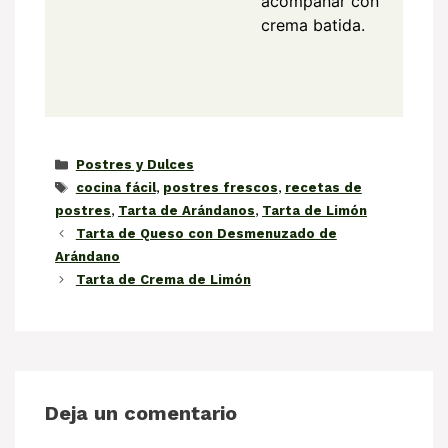
acompañar con
crema batida.
Categorías
Postres y Dulces
Etiquetas
cocina fácil
,
postres frescos
,
recetas de
postres
,
Tarta de Arándanos
,
Tarta de Limón
Tarta de Queso con Desmenuzado de
Arándano
Tarta de Crema de Limón
Deja un comentario