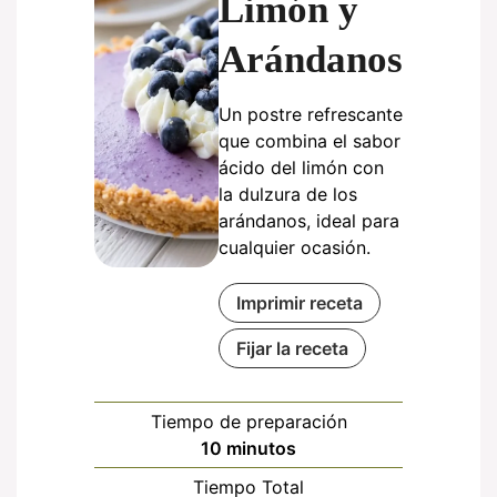
Limón y
Arándanos
Un postre refrescante
que combina el sabor
ácido del limón con
la dulzura de los
arándanos, ideal para
cualquier ocasión.
Imprimir receta
Fijar la receta
Tiempo de preparación
minutos
10
minutos
Tiempo Total