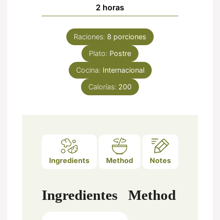
horas
2
horas
Raciones:
8
porciones
Plato:
Postre
Cocina:
Internacional
Calorías:
200
Ingredients
Method
Notes
Ingredientes
Method