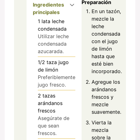
Preparación
Ingredientes
En un tazón,
principales
mezcle la
1
lata
leche
leche
condensada
condensada
Utilizar leche
con el jugo
condensada
de limón
azucarada.
hasta que
1/2
taza
jugo
esté bien
de limón
incorporado.
Preferiblemente
Agregue los
jugo fresco.
arándanos
2
tazas
frescos y
arándanos
mezcle
frescos
suavemente.
Asegúrate de
Vierta la
que sean
mezcla
frescos.
sobre la