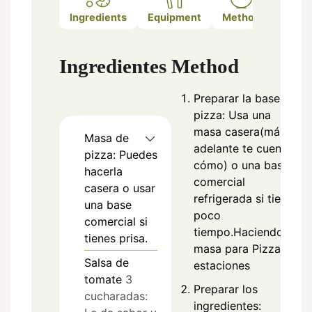
Ingredients
Equipment
Method
Notes
Ingredientes
Method
Preparar la base de
pizza: Usa una
masa casera(más
Masa de
adelante te cuento
pizza: Puedes
cómo) o una base
hacerla
comercial
casera o usar
refrigerada si tienes
una base
poco
comercial si
tiempo.Haciendo
tienes prisa.
masa para Pizza 4
Salsa de
estaciones
tomate
3
Preparar los
cucharadas:
ingredientes: