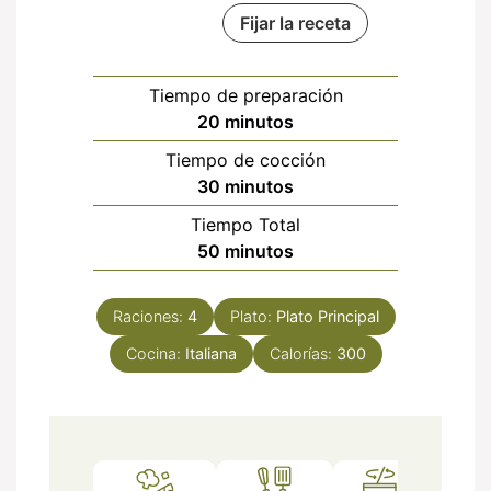
Fijar la receta
Tiempo de preparación
minutos
20
minutos
Tiempo de cocción
minutos
30
minutos
Tiempo Total
minutos
50
minutos
Raciones:
4
Plato:
Plato Principal
Cocina:
Italiana
Calorías:
300