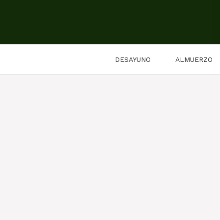
Saltar
al
contenido
DESAYUNO
ALMUERZO