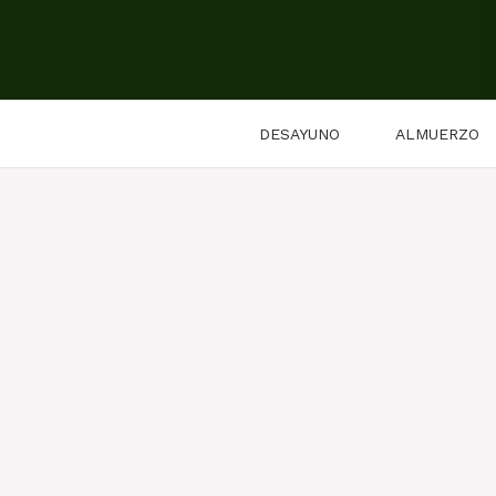
Saltar
al
contenido
DESAYUNO
ALMUERZO