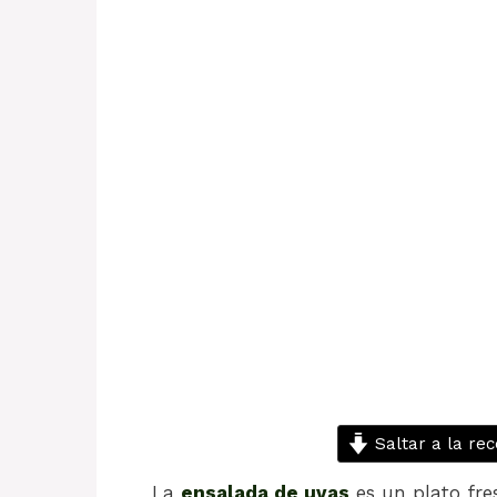
Saltar a la rec
La
ensalada de uvas
es un plato fre