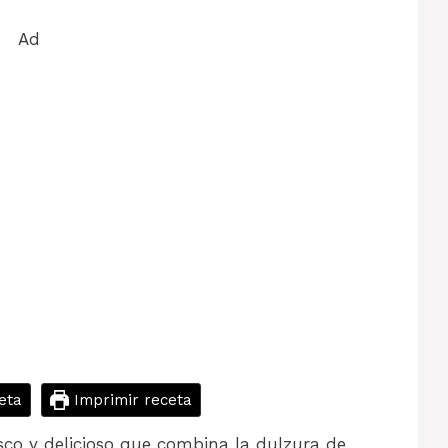
Ad
eta
Imprimir receta
sco y delicioso que combina la dulzura de