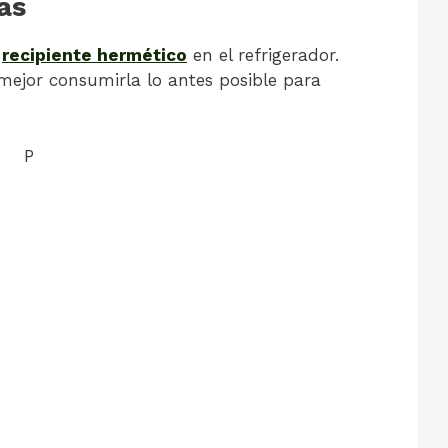
as
n
recipiente hermético
en el refrigerador.
 mejor consumirla lo antes posible para
P