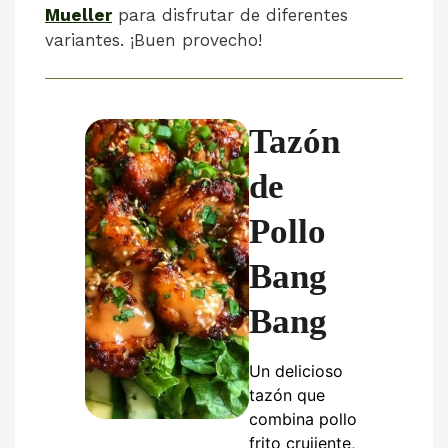
Mueller
para disfrutar de diferentes
variantes. ¡Buen provecho!
Tazón
de
Pollo
Bang
Bang
Un delicioso
tazón que
combina pollo
frito crujiente,