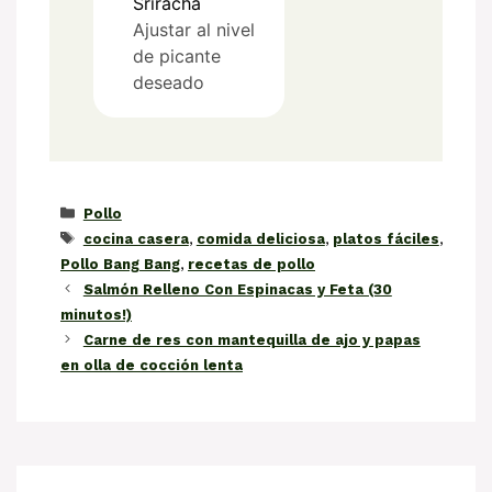
Sriracha
Ajustar al nivel
de picante
deseado
Categorías
Pollo
Etiquetas
cocina casera
,
comida deliciosa
,
platos fáciles
,
Pollo Bang Bang
,
recetas de pollo
Salmón Relleno Con Espinacas y Feta (30
minutos!)
Carne de res con mantequilla de ajo y papas
en olla de cocción lenta