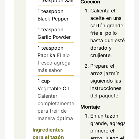
1
teaspoon
Salt
Cocción
Calienta el
1
teaspoon
aceite en una
Black Pepper
sartén grande y
1
teaspoon
fríe el pollo
Garlic Powder
hasta que esté
dorado y
1
teaspoon
crujiente.
Paprika
El ajo
fresco agrega
Prepara el
más sabor
arroz jazmín
siguiendo las
1
cup
instrucciones
Vegetable Oil
del paquete.
Calentar
completamente
Montaje
para freír de
En un tazón
manera óptima
grande, agrega
Ingredientes
primero el
para el tazón
arroz, luego el