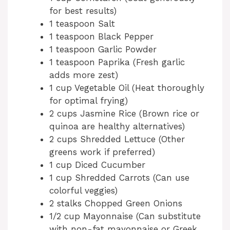
for best results)
1 teaspoon Salt
1 teaspoon Black Pepper
1 teaspoon Garlic Powder
1 teaspoon Paprika (Fresh garlic
adds more zest)
1 cup Vegetable Oil (Heat thoroughly
for optimal frying)
2 cups Jasmine Rice (Brown rice or
quinoa are healthy alternatives)
2 cups Shredded Lettuce (Other
greens work if preferred)
1 cup Diced Cucumber
1 cup Shredded Carrots (Can use
colorful veggies)
2 stalks Chopped Green Onions
1/2 cup Mayonnaise (Can substitute
with non-fat mayonnaise or Greek