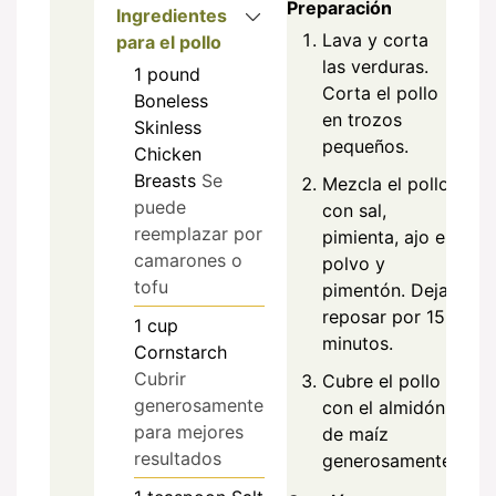
Preparación
Ingredientes
Lava y corta
para el pollo
las verduras.
1
pound
Corta el pollo
Boneless
en trozos
Skinless
pequeños.
Chicken
Breasts
Se
Mezcla el pollo
puede
con sal,
reemplazar por
pimienta, ajo en
camarones o
polvo y
tofu
pimentón. Deja
reposar por 15
1
cup
minutos.
Cornstarch
Cubrir
Cubre el pollo
generosamente
con el almidón
para mejores
de maíz
resultados
generosamente.