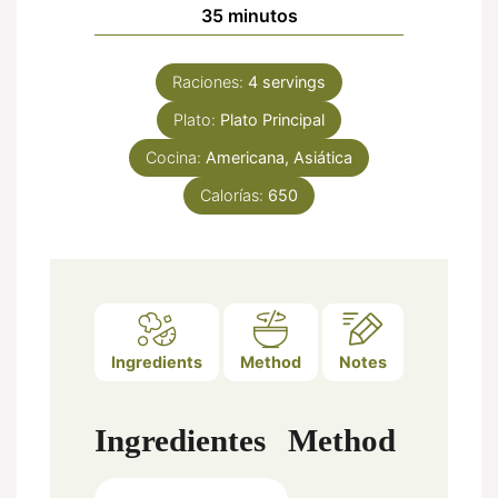
minutos
35
minutos
Raciones:
4
servings
Plato:
Plato Principal
Cocina:
Americana, Asiática
Calorías:
650
Ingredients
Method
Notes
Ingredientes
Method