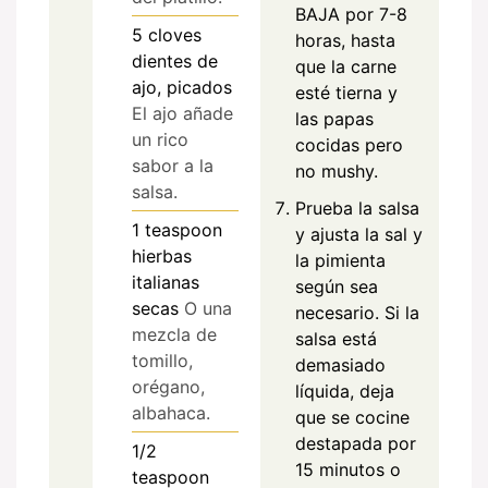
BAJA por 7-8
5
cloves
horas, hasta
dientes de
que la carne
ajo, picados
esté tierna y
El ajo añade
las papas
un rico
cocidas pero
sabor a la
no mushy.
salsa.
Prueba la salsa
1
teaspoon
y ajusta la sal y
hierbas
la pimienta
italianas
según sea
secas
O una
necesario. Si la
mezcla de
salsa está
tomillo,
demasiado
orégano,
líquida, deja
albahaca.
que se cocine
destapada por
1/2
15 minutos o
teaspoon