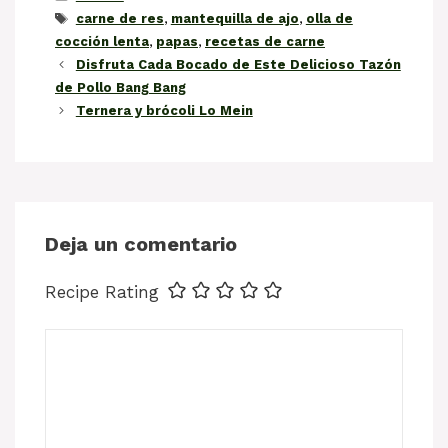
Etiquetas
carne de res
,
mantequilla de ajo
,
olla de
cocción lenta
,
papas
,
recetas de carne
Disfruta Cada Bocado de Este Delicioso Tazón
de Pollo Bang Bang
Ternera y brócoli Lo Mein
Deja un comentario
Recipe Rating
Comentario