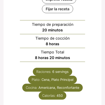
Fijar la receta
Tiempo de preparación
minutos
20
minutos
Tiempo de cocción
horas
8
horas
Tiempo Total
horas
minutos
8
horas
20
minutos
Raciones:
6
servings
Plato:
Cena, Plato Principal
Cocina:
Americana, Reconfortante
Calorías:
450