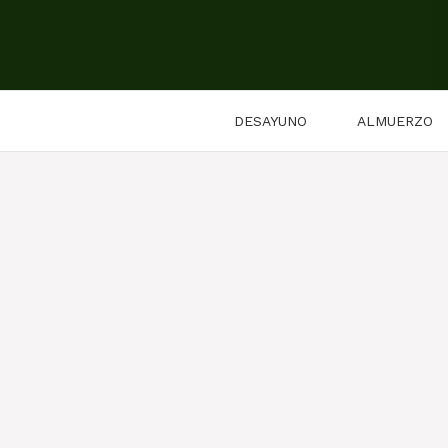
Saltar
al
contenido
DESAYUNO
ALMUERZO