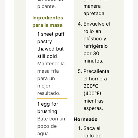
manera
picante.
apretada.
Ingredientes
Envuelve el
para la masa
rollo en
1
sheet
puff
plástico y
pastry
refrigéralo
thawed but
por 30
still cold
minutos.
Mantener la
masa fría
Precalienta
para un
el horno a
mejor
200°C
resultado.
(400°F)
mientras
1
egg
for
esperas.
brushing
Bate con un
Horneado
poco de
Saca el
agua.
rollo del