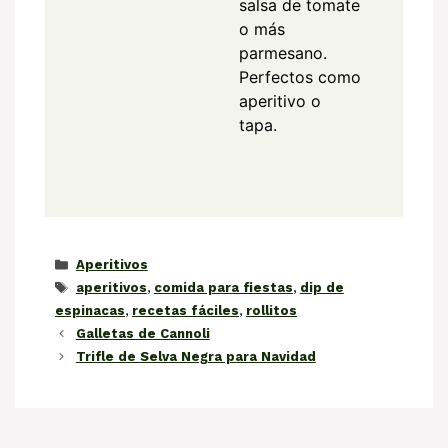
salsa de tomate
o más
parmesano.
Perfectos como
aperitivo o
tapa.
Categorías
Aperitivos
Etiquetas
aperitivos
,
comida para fiestas
,
dip de
espinacas
,
recetas fáciles
,
rollitos
Galletas de Cannoli
Trifle de Selva Negra para Navidad