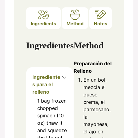
Ingredients
Method
Notes
Ingredientes
Method
Preparación del
Relleno
Ingrediente
En un bol,
s para el
mezcla el
relleno
queso
1
bag
frozen
crema, el
chopped
parmesano,
spinach (10
la
oz) thaw it
mayonesa,
and squeeze
el ajo en
the life out