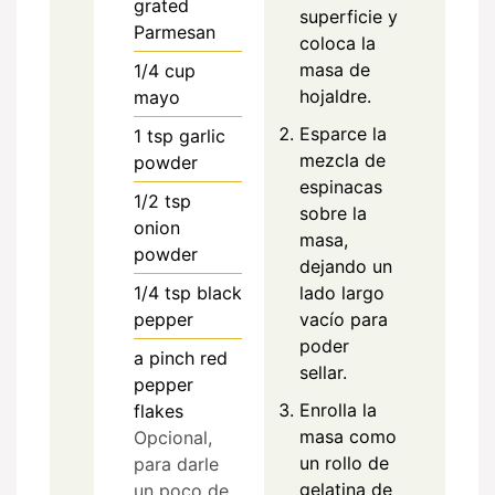
grated
superficie y
Parmesan
coloca la
masa de
1/4
cup
hojaldre.
mayo
Esparce la
1
tsp
garlic
mezcla de
powder
espinacas
1/2
tsp
sobre la
onion
masa,
powder
dejando un
lado largo
1/4
tsp
black
vacío para
pepper
poder
a pinch
red
sellar.
pepper
Enrolla la
flakes
masa como
Opcional,
un rollo de
para darle
gelatina de
un poco de