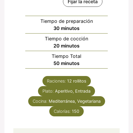
Fijar la receta
Tiempo de preparación
minutos
30
minutos
Tiempo de cocción
minutos
20
minutos
Tiempo Total
minutos
50
minutos
Raciones:
12
rollitos
Plato:
Aperitivo, Entrada
Cocina:
Mediterránea, Vegetariana
Calorías:
150