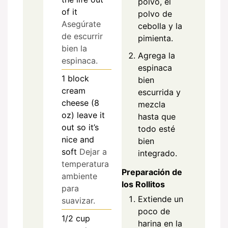
polvo, el
of it
polvo de
Asegúrate
cebolla y la
de escurrir
pimienta.
bien la
Agrega la
espinaca.
espinaca
1
block
bien
cream
escurrida y
cheese (8
mezcla
oz) leave it
hasta que
out so it’s
todo esté
nice and
bien
soft
Dejar a
integrado.
temperatura
Preparación de
ambiente
los Rollitos
para
Extiende un
suavizar.
poco de
1/2
cup
harina en la