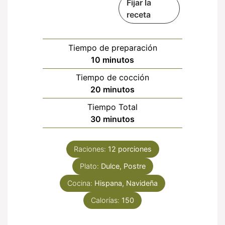
Fijar la
receta
Tiempo de preparación
minutos
10
minutos
Tiempo de cocción
minutos
20
minutos
Tiempo Total
minutos
30
minutos
Raciones:
12
porciones
Plato:
Dulce, Postre
Cocina:
Hispana, Navideña
Calorías:
150