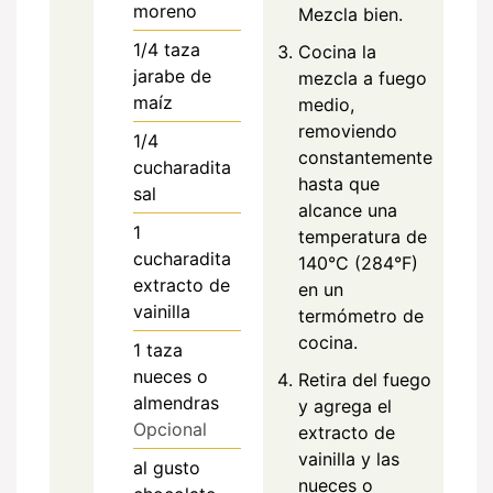
moreno
Mezcla bien.
1/4
taza
Cocina la
jarabe de
mezcla a fuego
maíz
medio,
removiendo
1/4
constantemente
cucharadita
hasta que
sal
alcance una
1
temperatura de
cucharadita
140°C (284°F)
extracto de
en un
vainilla
termómetro de
cocina.
1
taza
nueces o
Retira del fuego
almendras
y agrega el
Opcional
extracto de
vainilla y las
al gusto
nueces o