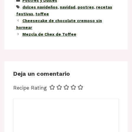
Postres y Dulces
Etiquetas
dulces navideños
,
navidad
,
postres
,
recetas
festivas
,
toffee
Cheesecake de chocolate cremoso sin
hornear
Mezcla de Chex de Toffee
Deja un comentario
Recipe Rating
Comentario