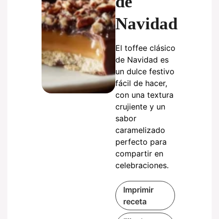
de
Navidad
El toffee clásico
de Navidad es
un dulce festivo
fácil de hacer,
con una textura
crujiente y un
sabor
caramelizado
perfecto para
compartir en
celebraciones.
Imprimir
receta