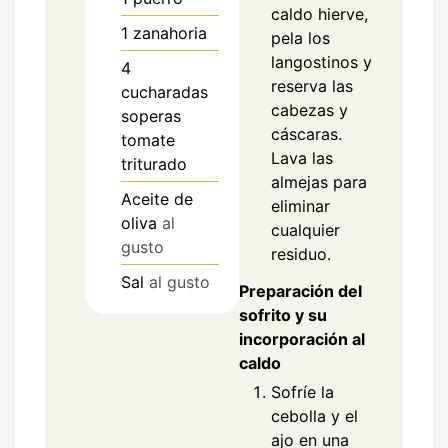
caldo hierve,
1
zanahoria
pela los
langostinos y
4
reserva las
cucharadas
cabezas y
soperas
cáscaras.
tomate
Lava las
triturado
almejas para
Aceite de
eliminar
oliva
al
cualquier
gusto
residuo.
Sal
al gusto
Preparación del
sofrito y su
incorporación al
caldo
Sofríe la
cebolla y el
ajo en una