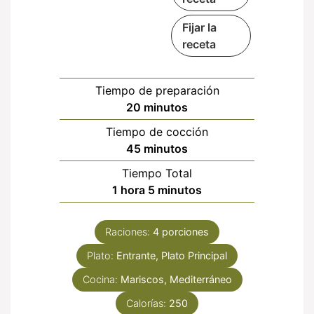
Fijar la
receta
Tiempo de preparación
minutos
20
minutos
Tiempo de cocción
minutos
45
minutos
Tiempo Total
hora
minutos
1
hora
5
minutos
Raciones:
4
porciones
Plato:
Entrante, Plato Principal
Cocina:
Mariscos, Mediterráneo
Calorías:
250