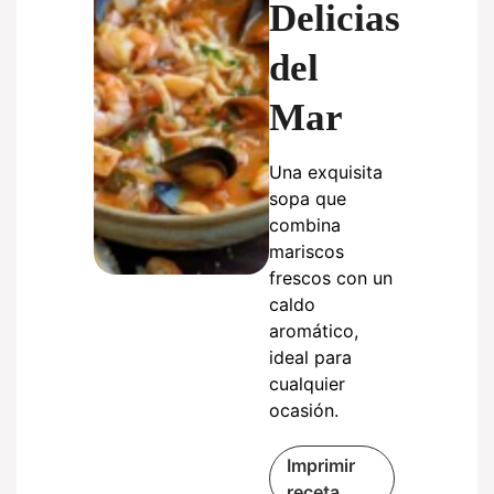
Delicias
del
Mar
Una exquisita
sopa que
combina
mariscos
frescos con un
caldo
aromático,
ideal para
cualquier
ocasión.
Imprimir
receta