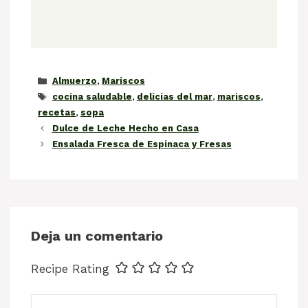
Categorías
Almuerzo
,
Mariscos
Etiquetas
cocina saludable
,
delicias del mar
,
mariscos
,
recetas
,
sopa
Dulce de Leche Hecho en Casa
Ensalada Fresca de Espinaca y Fresas
Deja un comentario
Recipe Rating
Comentario