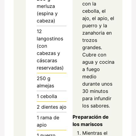
con la
merluza
cebolla, el
(espina y
ajo, el apio, el
cabeza)
puerro y la
12
zanahoria en
langostinos
trozos
(con
grandes.
cabezas y
Cubre con
cáscaras
agua y cocina
reservadas)
a fuego
medio
250
g
durante unos
almejas
30 minutos
1
cebolla
para infundir
los sabores.
2
dientes
ajo
Preparación de
1
rama de
los mariscos
apio
Mientras el
1
puerro