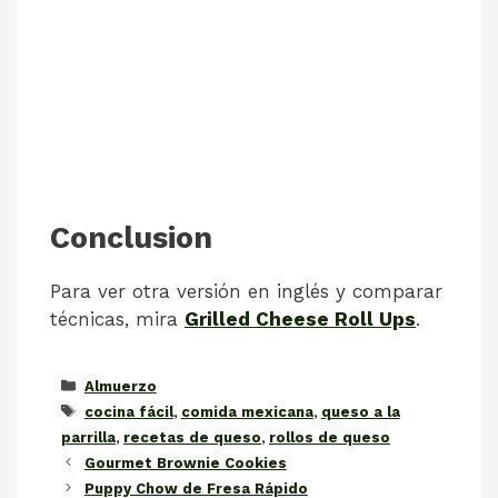
Conclusion
Para ver otra versión en inglés y comparar
técnicas, mira
Grilled Cheese Roll Ups
.
Categorías
Almuerzo
Etiquetas
cocina fácil
,
comida mexicana
,
queso a la
parrilla
,
recetas de queso
,
rollos de queso
Gourmet Brownie Cookies
Puppy Chow de Fresa Rápido