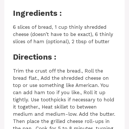
Ingredients :
6 slices of bread, 1 cup thinly shredded
cheese (doesn’t have to be exact), 6 thinly
slices of ham (optional), 2 tbsp of butter
Directions :
Trim the crust off the bread., Roll the
bread flat., Add the shredded cheese on
top or use something like American. You
can add ham too if you like., Roll it up
tightly. Use toothpicks if necessary to hold
it together., Heat skillet to between
medium and medium-low. Add the butter.
Then place the grilled cheese roll-ups in
the pan., Cook for 5 to 8 minutes, turning