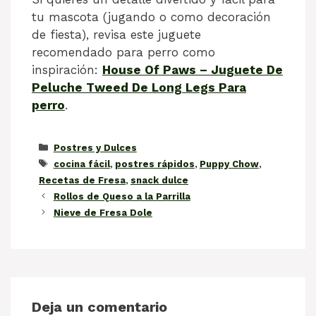
tu mascota (jugando o como decoración
de fiesta), revisa este juguete
recomendado para perro como
inspiración:
House Of Paws – Juguete De
Peluche Tweed De Long Legs Para
perro
.
Categorías
Postres y Dulces
Etiquetas
cocina fácil
,
postres rápidos
,
Puppy Chow
,
Recetas de Fresa
,
snack dulce
Rollos de Queso a la Parrilla
Nieve de Fresa Dole
Deja un comentario