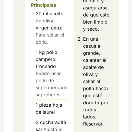
el pollo y
Principales
asegurarse
30
ml
aceite
de que esté
de oliva
bien limpio
virgen extra
y seco.
Para sellar el
En una
pollo.
cazuela
1
kg
pollo
grande,
campero
calentar el
troceado
aceite de
Puedo usar
oliva y
pollo de
sellar el
supermercado
pollo hasta
si prefieres.
que esté
dorado por
1
pieza
hoja
todos
de laurel
lados.
2
cucharadita
Reservar.
sal
Ajusta al