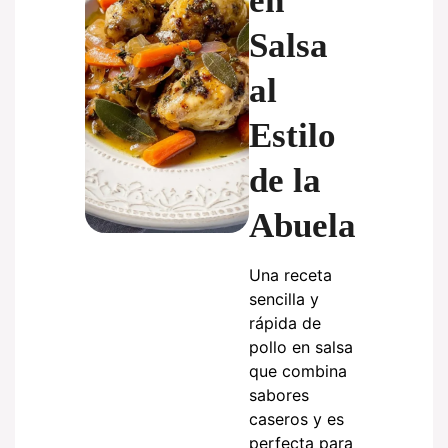
en
Salsa
al
Estilo
de la
Abuela
Una receta
sencilla y
rápida de
pollo en salsa
que combina
sabores
caseros y es
perfecta para