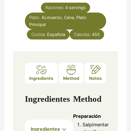
Raciones:
4
servings
Plato:
ALmuerzo, Cena, Plato
Principal
Cocina:
Española
Calorías:
450
Ingredients
Method
Notes
Ingredientes
Method
Preparación
Salpimentar
Ingredientes