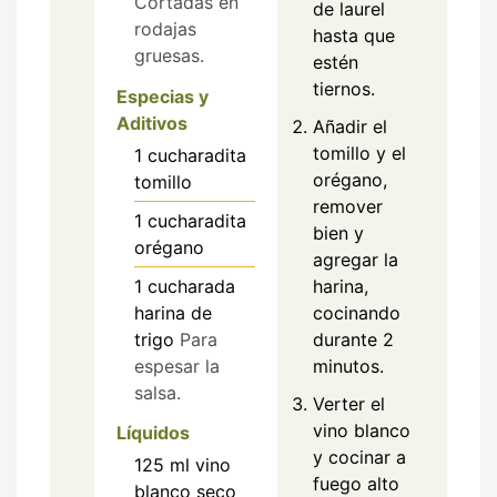
Cortadas en
de laurel
rodajas
hasta que
gruesas.
estén
tiernos.
Especias y
Aditivos
Añadir el
tomillo y el
1
cucharadita
orégano,
tomillo
remover
1
cucharadita
bien y
orégano
agregar la
1
cucharada
harina,
harina de
cocinando
trigo
Para
durante 2
espesar la
minutos.
salsa.
Verter el
vino blanco
Líquidos
y cocinar a
125
ml
vino
fuego alto
blanco seco