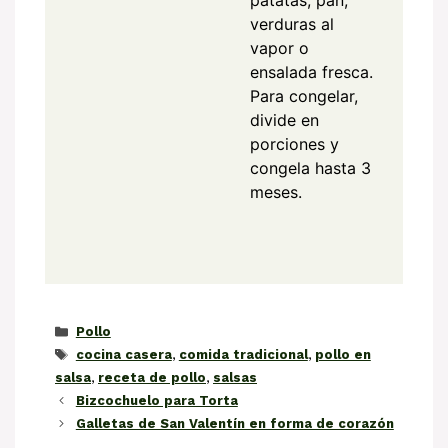
patatas, pan,
verduras al
vapor o
ensalada fresca.
Para congelar,
divide en
porciones y
congela hasta 3
meses.
Categorías
Pollo
Etiquetas
cocina casera
,
comida tradicional
,
pollo en
salsa
,
receta de pollo
,
salsas
Bizcochuelo para Torta
Galletas de San Valentín en forma de corazón