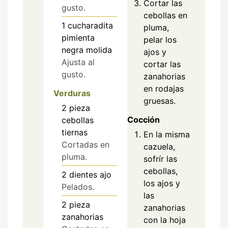
Cortar las
gusto.
cebollas en
1
cucharadita
pluma,
pimienta
pelar los
negra molida
ajos y
Ajusta al
cortar las
gusto.
zanahorias
en rodajas
Verduras
gruesas.
2
pieza
Cocción
cebollas
tiernas
En la misma
Cortadas en
cazuela,
pluma.
sofrír las
cebollas,
2
dientes
ajo
los ajos y
Pelados.
las
2
pieza
zanahorias
zanahorias
con la hoja