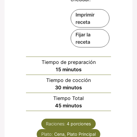
Imprimir
receta
Fijar la
receta
Tiempo de preparación
minutos
15
minutos
Tiempo de cocción
minutos
30
minutos
Tiempo Total
minutos
45
minutos
Raciones:
4
porciones
Plato:
Cena, Plato Principal