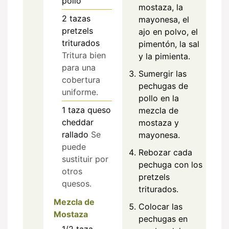
pollo
mostaza, la
2
tazas
mayonesa, el
pretzels
ajo en polvo, el
triturados
pimentón, la sal
Tritura bien
y la pimienta.
para una
Sumergir las
cobertura
pechugas de
uniforme.
pollo en la
1
taza
queso
mezcla de
cheddar
mostaza y
rallado
Se
mayonesa.
puede
Rebozar cada
sustituir por
pechuga con los
otros
pretzels
quesos.
triturados.
Mezcla de
Colocar las
Mostaza
pechugas en