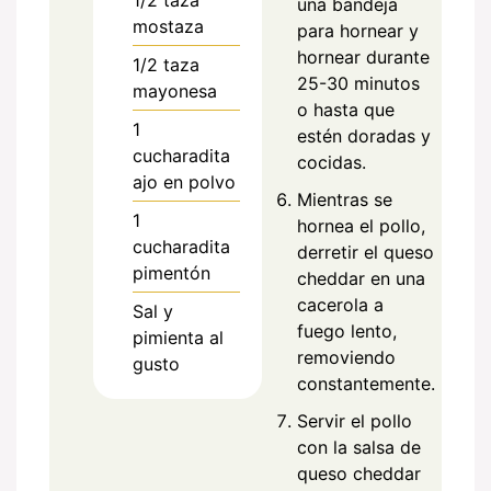
1/2
taza
una bandeja
mostaza
para hornear y
hornear durante
1/2
taza
25-30 minutos
mayonesa
o hasta que
1
estén doradas y
cucharadita
cocidas.
ajo en polvo
Mientras se
1
hornea el pollo,
cucharadita
derretir el queso
pimentón
cheddar en una
cacerola a
Sal y
fuego lento,
pimienta al
removiendo
gusto
constantemente.
Servir el pollo
con la salsa de
queso cheddar