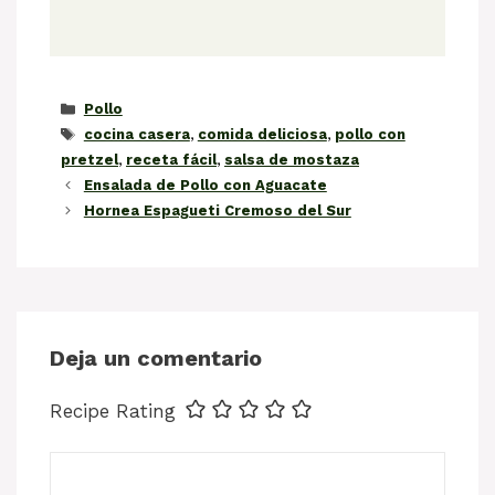
Categorías
Pollo
Etiquetas
cocina casera
,
comida deliciosa
,
pollo con
pretzel
,
receta fácil
,
salsa de mostaza
Ensalada de Pollo con Aguacate
Hornea Espagueti Cremoso del Sur
Deja un comentario
Recipe Rating
Comentario