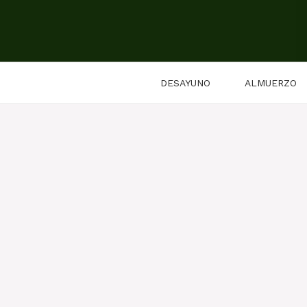
Saltar
al
contenido
DESAYUNO
ALMUERZO