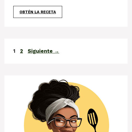
OBTÉN LA RECETA
Página
Página
1
2
Siguiente
→