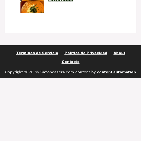
Términos de Servicio
Política de Privacidad
About
Contacto
Copyright 2026 by Sazoncasera.com content by
content automation