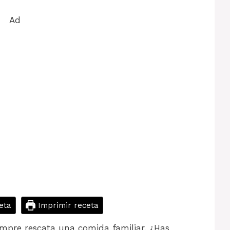
Ad
eta
Imprimir receta
iempre rescata una comida familiar. ¿Has