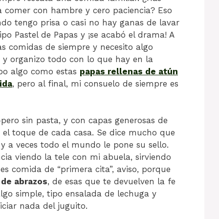
 a comer con hambre y cero paciencia? Eso
do tengo prisa o casi no hay ganas de lavar
tipo Pastel de Papas y ¡se acabó el drama! A
s comidas de siempre y necesito algo
s y organizo todo con lo que hay en la
ebo algo como estas
papas rellenas de atún
ida
, pero al final, mi consuelo de siempre es
–pero sin pasta, y con capas generosas de
 el toque de cada casa. Se dice mucho que
 y a veces todo el mundo le pone su sello.
ia viendo la tele con mi abuela, sirviendo
es comida de “primera cita”, aviso, porque
 de abrazos
, de esas que te devuelven la fe
lgo simple, tipo ensalada de lechuga y
ciar nada del juguito.