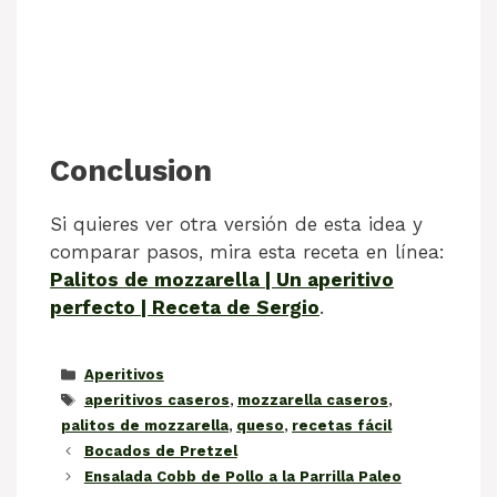
Conclusion
Si quieres ver otra versión de esta idea y
comparar pasos, mira esta receta en línea:
Palitos de mozzarella | Un aperitivo
perfecto | Receta de Sergio
.
Categorías
Aperitivos
Etiquetas
aperitivos caseros
,
mozzarella caseros
,
palitos de mozzarella
,
queso
,
recetas fácil
Bocados de Pretzel
Ensalada Cobb de Pollo a la Parrilla Paleo