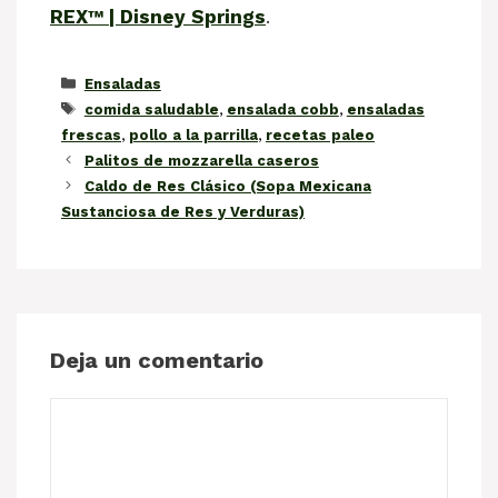
REX™ | Disney Springs
.
Categorías
Ensaladas
Etiquetas
comida saludable
,
ensalada cobb
,
ensaladas
frescas
,
pollo a la parrilla
,
recetas paleo
Palitos de mozzarella caseros
Caldo de Res Clásico (Sopa Mexicana
Sustanciosa de Res y Verduras)
Deja un comentario
Comentario