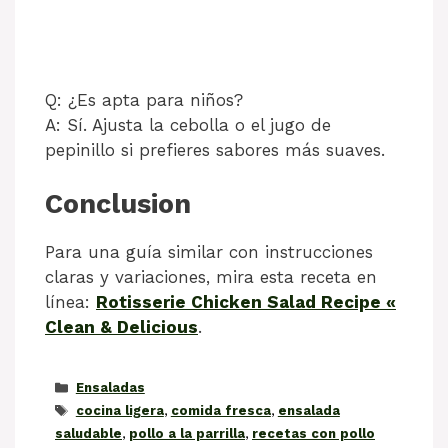
Q: ¿Es apta para niños?
A: Sí. Ajusta la cebolla o el jugo de
pepinillo si prefieres sabores más suaves.
Conclusion
Para una guía similar con instrucciones
claras y variaciones, mira esta receta en
línea:
Rotisserie Chicken Salad Recipe «
Clean & Delicious
.
Categorías
Ensaladas
Etiquetas
cocina ligera
,
comida fresca
,
ensalada
saludable
,
pollo a la parrilla
,
recetas con pollo