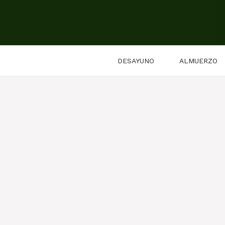
Saltar
al
contenido
DESAYUNO
ALMUERZO