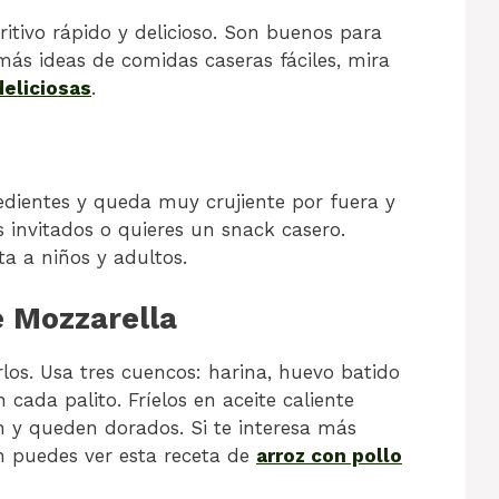
itivo rápido y delicioso. Son buenos para
 más ideas de comidas caseras fáciles, mira
deliciosas
.
redientes y queda muy crujiente por fuera y
es invitados o quieres un snack casero.
a a niños y adultos.
e Mozzarella
los. Usa tres cuencos: harina, huevo batido
ada palito. Fríelos en aceite caliente
n y queden dorados. Si te interesa más
én puedes ver esta receta de
arroz con pollo