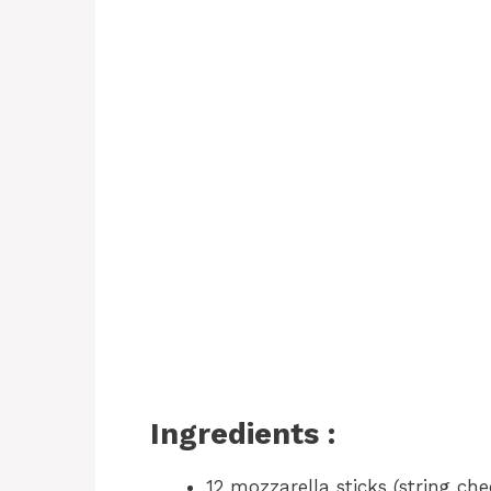
Ingredients :
12 mozzarella sticks (string ch