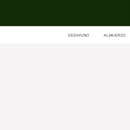
Saltar
al
contenido
DESAYUNO
ALMUERZO