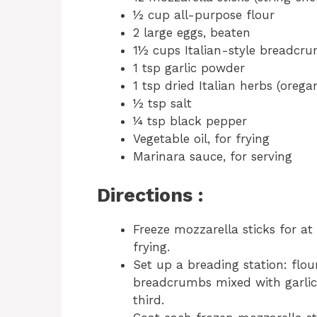
½ cup all-purpose flour
2 large eggs, beaten
1½ cups Italian-style breadcr
1 tsp garlic powder
1 tsp dried Italian herbs (orega
½ tsp salt
¼ tsp black pepper
Vegetable oil, for frying
Marinara sauce, for serving
Directions :
Freeze mozzarella sticks for at
frying.
Set up a breading station: flou
breadcrumbs mixed with garlic 
third.