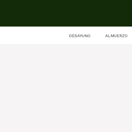
Saltar
al
contenido
DESAYUNO
ALMUERZO