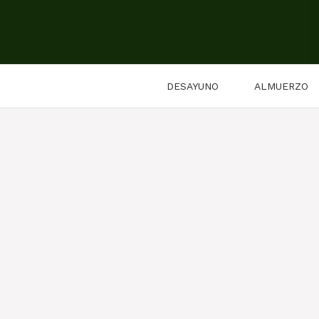
Saltar
al
contenido
DESAYUNO
ALMUERZO