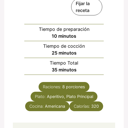
Fijar la
receta
Tiempo de preparación
minutos
10
minutos
Tiempo de cocción
minutos
25
minutos
Tiempo Total
minutos
35
minutos
Raciones:
8
porciones
Plato:
Aperitivo, Plato Principal
Cocina:
Americana
Calorías:
320