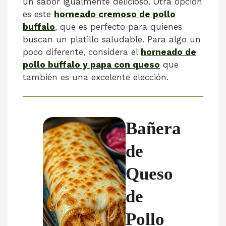
un sabor igualmente delicioso. Otra opción
es este
horneado cremoso de pollo
buffalo
, que es perfecto para quienes
buscan un platillo saludable. Para algo un
poco diferente, considera el
horneado de
pollo buffalo y papa con queso
que
también es una excelente elección.
Bañera
de
Queso
de
Pollo