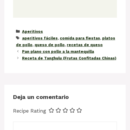
Categorías
Aperitivos
Etiquetas
aperitivos fáciles
,
comida para fiestas
,
platos
de pollo
,
queso de pollo
,
recetas de queso
Pan plano con pollo a la mantequilla
Receta de Tanghulu (Frutas Confitadas Chinas)
Deja un comentario
Recipe Rating
Comentario