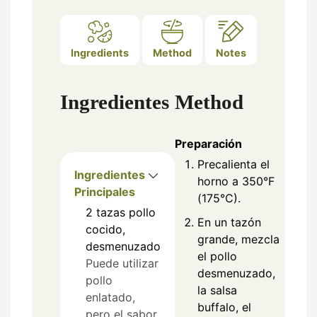
Ingredients
Method
Notes
Ingredientes
Method
Preparación
Precalienta el
Ingredientes
horno a 350°F
Principales
(175°C).
2
tazas
pollo
En un tazón
cocido,
grande, mezcla
desmenuzado
el pollo
Puede utilizar
desmenuzado,
pollo
la salsa
enlatado,
buffalo, el
pero el sabor