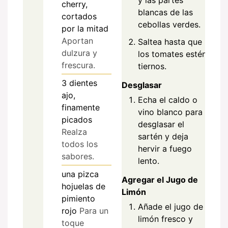
y las partes
cherry,
blancas de las
cortados
cebollas verdes.
por la mitad
Aportan
Saltea hasta que
dulzura y
los tomates estén
frescura.
tiernos.
3
dientes
Desglasar
ajo,
Echa el caldo o
finamente
vino blanco para
picados
desglasar el
Realza
sartén y deja
todos los
hervir a fuego
sabores.
lento.
una pizca
Agregar el Jugo de
hojuelas de
Limón
pimiento
Añade el jugo de
rojo
Para un
limón fresco y
toque