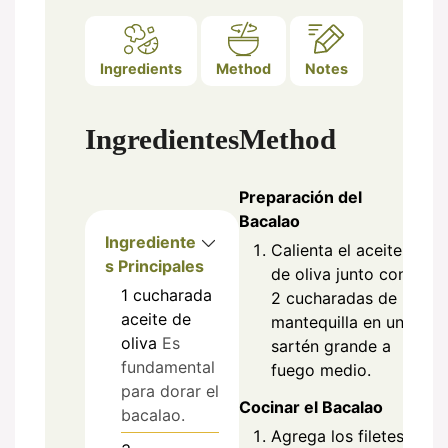
Ingredients
Method
Notes
Ingredientes
Method
Preparación del
Bacalao
Ingrediente
Calienta el aceite
s Principales
de oliva junto con
1
cucharada
2 cucharadas de
aceite de
mantequilla en un
oliva
Es
sartén grande a
fundamental
fuego medio.
para dorar el
Cocinar el Bacalao
bacalao.
Agrega los filetes