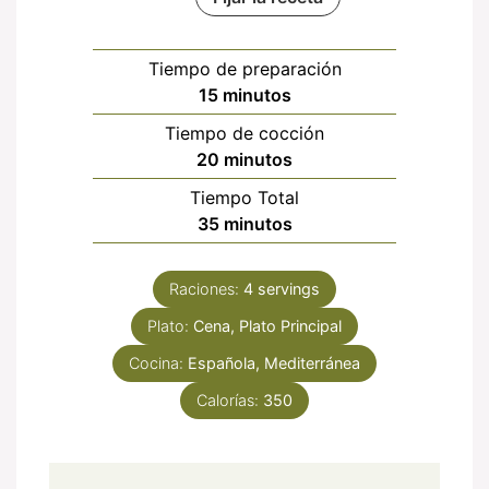
Tiempo de preparación
minutos
15
minutos
Tiempo de cocción
minutos
20
minutos
Tiempo Total
minutos
35
minutos
Raciones:
4
servings
Plato:
Cena, Plato Principal
Cocina:
Española, Mediterránea
Calorías:
350