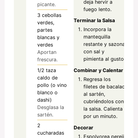
deja hervir a
picante.
fuego lento.
3
cebollas
Terminar la Salsa
verdes,
Incorpora la
partes
mantequilla
blancas y
restante y sazona
verdes
con sal y
Aportan
pimienta al gusto.
frescura.
1/2
taza
Combinar y Calentar
caldo de
Regresa los
pollo (o vino
filetes de bacalao
blanco o
al sartén,
dashi)
cubriéndolos con
Desglasa la
la salsa. Calienta
sartén.
por un minuto.
2
Decorar
cucharadas
Espolvorea perejil