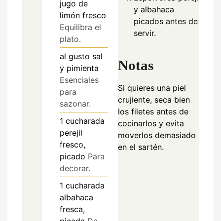
jugo de
y albahaca
limón fresco
picados antes de
Equilibra el
servir.
plato.
al gusto
sal
Notas
y pimienta
Esenciales
Si quieres una piel
para
crujiente, seca bien
sazonar.
los filetes antes de
1
cucharada
cocinarlos y evita
perejil
moverlos demasiado
fresco,
en el sartén.
picado
Para
decorar.
1
cucharada
albahaca
fresca,
picada
Da