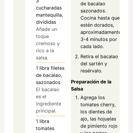
3
de bacalao
cucharadas
sazonados.
mantequilla,
Cocina hasta que
divididas
estén dorados,
Añade un
aproximadamente
toque
3-4 minutos por
cremoso y
cada lado.
rico a la
Retira el bacalao
salsa.
del sartén y
1
libra
filetes
resérvalo.
de bacalao,
Preparación de la
sazonados
Salsa
El bacalao
es el
Agrega los
ingrediente
tomates cherry,
principal.
los dientes de
ajo, las hojuelas
1
libra
de pimiento rojo
tomates