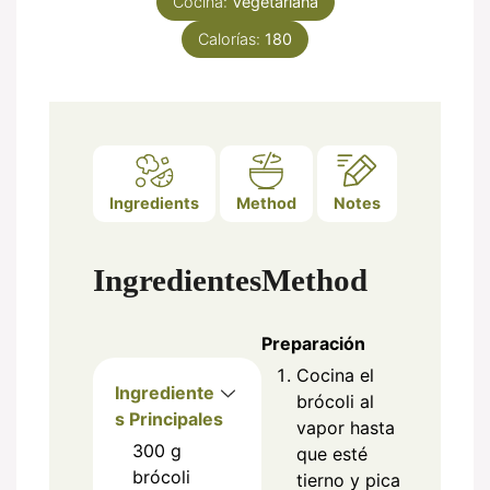
Cocina:
Vegetariana
Calorías:
180
Ingredients
Method
Notes
Ingredientes
Method
Preparación
Cocina el
Ingrediente
brócoli al
s Principales
vapor hasta
300
g
que esté
brócoli
tierno y pica