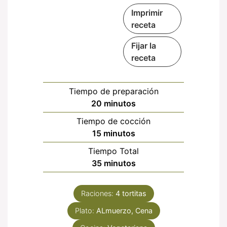
Imprimir
receta
Fijar la
receta
Tiempo de preparación
minutos
20
minutos
Tiempo de cocción
minutos
15
minutos
Tiempo Total
minutos
35
minutos
Raciones:
4
tortitas
Plato:
ALmuerzo, Cena