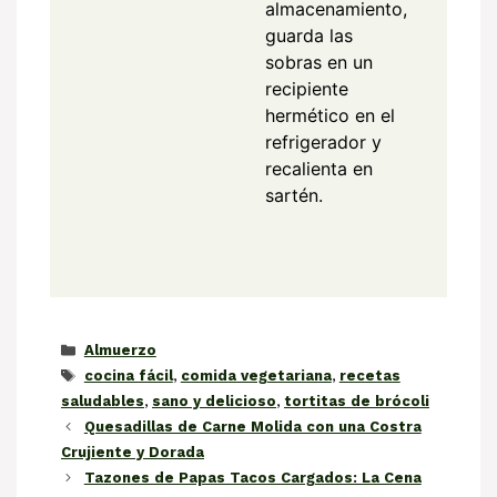
almacenamiento,
guarda las
sobras en un
recipiente
hermético en el
refrigerador y
recalienta en
sartén.
Categorías
Almuerzo
Etiquetas
cocina fácil
,
comida vegetariana
,
recetas
saludables
,
sano y delicioso
,
tortitas de brócoli
Quesadillas de Carne Molida con una Costra
Crujiente y Dorada
Tazones de Papas Tacos Cargados: La Cena