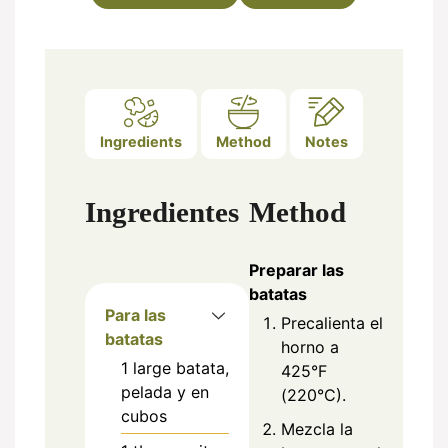
Ingredients
Method
Notes
Ingredientes
Method
Preparar las
batatas
Para las
Precalienta el
batatas
horno a
1
large
batata,
425°F
pelada y en
(220°C).
cubos
Mezcla la