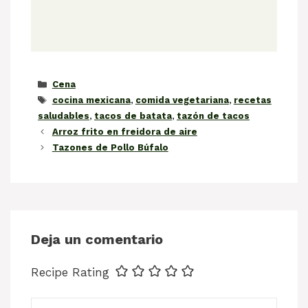
Categorías
Cena
Etiquetas
cocina mexicana
,
comida vegetariana
,
recetas
saludables
,
tacos de batata
,
tazón de tacos
Arroz frito en freidora de aire
Tazones de Pollo Búfalo
Deja un comentario
Recipe Rating
Comentario