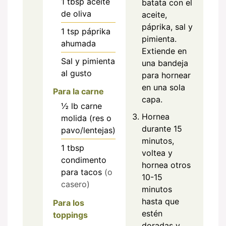
1
tbsp
aceite
batata con el
de oliva
aceite,
páprika, sal y
1
tsp
páprika
pimienta.
ahumada
Extiende en
Sal y pimienta
una bandeja
al gusto
para hornear
en una sola
Para la carne
capa.
½
lb
carne
Hornea
molida (res o
durante 15
pavo/lentejas)
minutos,
1
tbsp
voltea y
condimento
hornea otros
para tacos
(o
10-15
casero)
minutos
hasta que
Para los
estén
toppings
doradas y