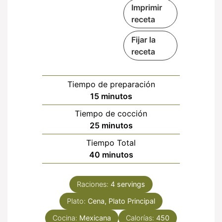
Imprimir
receta
Fijar la
receta
Tiempo de preparación
minutos
15
minutos
Tiempo de cocción
minutos
25
minutos
Tiempo Total
minutos
40
minutos
Raciones:
4
servings
Plato:
Cena, Plato Principal
Cocina:
Mexicana
Calorías:
450