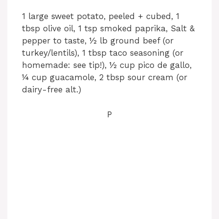
1 large sweet potato, peeled + cubed, 1
tbsp olive oil, 1 tsp smoked paprika, Salt &
pepper to taste, ½ lb ground beef (or
turkey/lentils), 1 tbsp taco seasoning (or
homemade: see tip!), ½ cup pico de gallo,
¼ cup guacamole, 2 tbsp sour cream (or
dairy-free alt.)
P