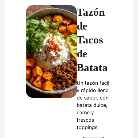
Tazón
de
Tacos
de
Batata
Un tazón fácil
y rápido lleno
de sabor, con
batata dulce,
carne y
frescos
toppings.