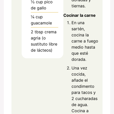
½
cup
pico
tiernas.
de gallo
Cocinar la carne
¼
cup
En una
guacamole
sartén,
2
tbsp
crema
cocina la
agria (o
carne a fuego
sustituto libre
medio hasta
de lácteos)
que esté
dorada.
Una vez
cocida,
añade el
condimento
para tacos y
2 cucharadas
de agua.
Cocina a