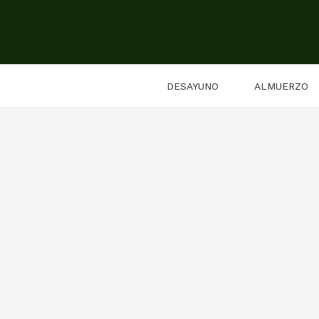
Saltar
al
contenido
DESAYUNO
ALMUERZO