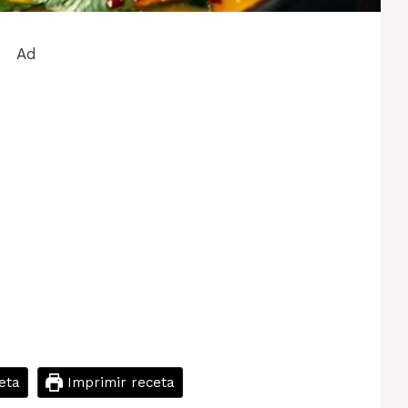
Ad
eta
Imprimir receta